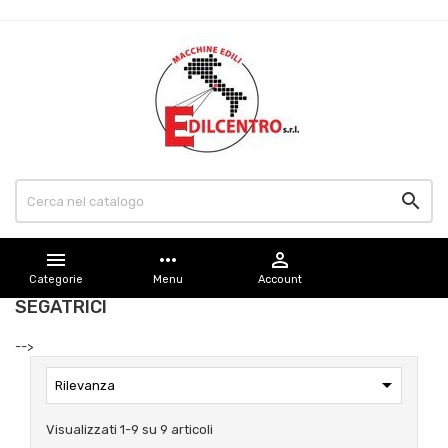


more_horiz

Categorie
Menu
Account
SEGATRICI
-->

Rilevanza
Visualizzati 1-9 su 9 articoli