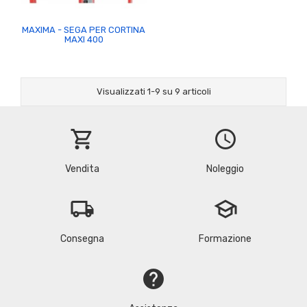
MAXIMA - SEGA PER CORTINA
MAXI 400
Visualizzati 1-9 su 9 articoli
shopping_cart
schedule
Vendita
Noleggio
local_shipping
school
Consegna
Formazione
help