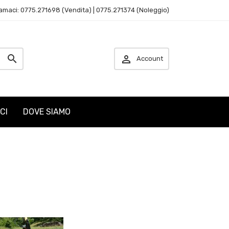
amaci: 0775.271698 (Vendita) | 0775.271374 (Noleggio)


Account
CI
DOVE SIAMO