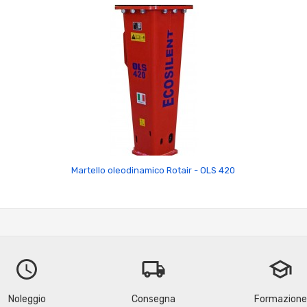
Martello oleodinamico Rotair - OLS 420
schedule
local_shipping
school
Noleggio
Consegna
Formazione