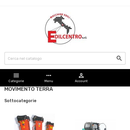


more_horiz

Categorie
Menu
Account
MOVIMENTO TERRA
Sottocategorie