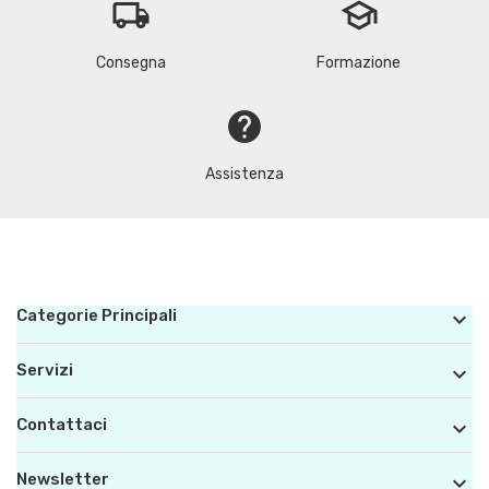
local_shipping
school
Consegna
Formazione
help
Assistenza
Categorie Principali

Servizi

Contattaci

Newsletter
