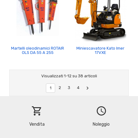
Martelli oleodinamici ROTAIR
Miniescavatore Kato Imer
OLS DA 55 A 255
17VXE
Visualizzati 1-12 su 38 articoli

2
3
4
1
shopping_cart
schedule
Vendita
Noleggio