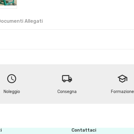
Documenti Allegati
schedule
local_shipping
school
Noleggio
Consegna
Formazione
i
Contattaci