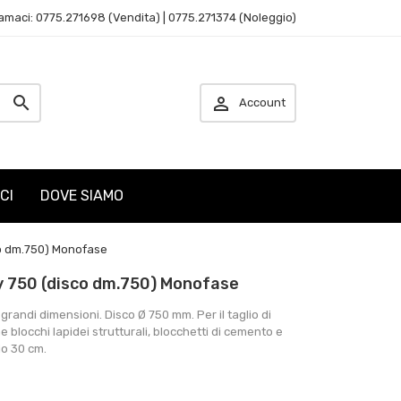
amaci: 0775.271698 (Vendita) | 0775.271374 (Noleggio)


Account
CI
DOVE SIAMO
co dm.750) Monofase
y 750 (disco dm.750) Monofase
grandi dimensioni. Disco Ø 750 mm. Per il taglio di
 blocchi lapidei strutturali, blocchetti di cemento e
io 30 cm.