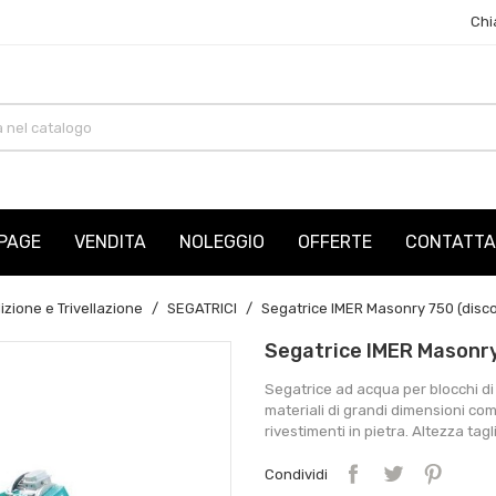
Chi
PAGE
VENDITA
NOLEGGIO
OFFERTE
CONTATTA
izione e Trivellazione
SEGATRICI
Segatrice IMER Masonry 750 (dis
Segatrice IMER Masonr
Segatrice ad acqua per blocchi di 
materiali di grandi dimensioni come
rivestimenti in pietra. Altezza tagl
Condividi