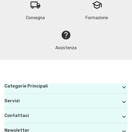
local_shipping
school
Consegna
Formazione
help
Assistenza
Categorie Principali

Servizi

Contattaci

Newsletter
