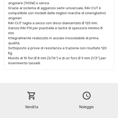
angolare (900W) o senza.
Grazie al sistema di aggancio semi-universale, RAI-CUT è
compatibile con modelli delle migliori marche di smerigliatrici
angolari.
RAI-CUT taglia a secco con disco diamantato Ø 125 mm.
Gancio RAI-FIX per piastrelle e lastre di spessore minimo 8
mm.
Integralmente realizzato in acciaio inossidabile di prima
qualità.
Sottoposto a prove di resistenza a trazione con risultato 120
Kg.
Munito di 10 fori Ø 8 mm (5/16”) e di un foro Ø 9 mm (1/3”) per
inserimento tasselli.
shopping_cart
schedule
Vendita
Noleggio