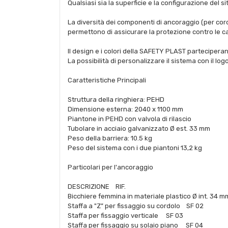
Qualsiasi sia la superficie e la configurazione del 
La diversità dei componenti di ancoraggio (per cord
permettono di assicurare la protezione contro le ca
Il design e i colori della SAFETY PLAST parteciperan
La possibilità di personalizzare il sistema con il log
Caratteristiche Principali
Struttura della ringhiera: PEHD
Dimensione esterna: 2040 x 1100 mm
Piantone in PEHD con valvola di rilascio
Tubolare in acciaio galvanizzato Ø est. 33 mm
Peso della barriera: 10.5 kg
Peso del sistema con i due piantoni 13,2 kg
Particolari per l'ancoraggio
DESCRIZIONE RIF.
Bicchiere femmina in materiale plastico Ø int. 34
Staffa a "Z” per fissaggio su cordolo SF 02
Staffa per fissaggio verticale SF 03
Staffa per fissaggio su solaio piano SF 04