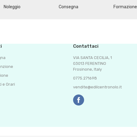
Noleggio
Consegna
Formazione
i
Contattaci
gna
VIA SANTA CECILIA, 1
03013 FERENTINO
nzione
Frosinone, Italy
ione
0775.271698
i e Orari
vendite@edilcentronolo.it