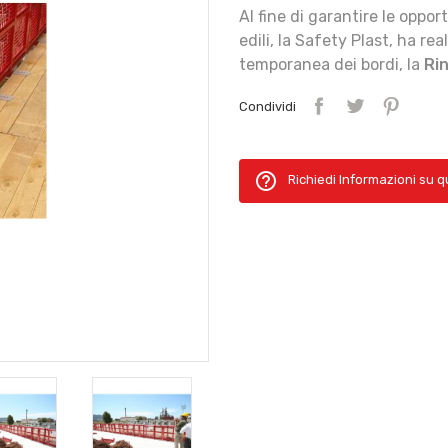
Al fine di garantire le oppor
edili, la Safety Plast, ha re
temporanea dei bordi, la
Ri
Condividi
help_outline
Richiedi Informazioni su 