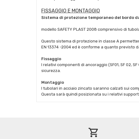
FISSAGGIO E MONTAGGIO
Sistema di protezione temporaneo del bordo da 
modello SAFETY PLAST 2008 comprensivo di tubolari 
Questo sistema di protezione in classe A permetterà 
EN 13374 -2004 ed è conforme a quanto previsto da
Fissaggio
I relativi componenti di ancoraggio (SF01, SF 02, SF
sicurezza.
Montaggio
I tubolari in acciaio zincato saranno calzati sui c
Questa sarà quindi posizionata su i relativi support
shopping_cart