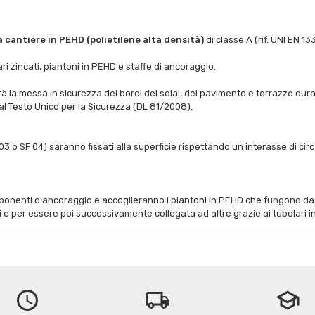
cantiere in PEHD (polietilene alta densità)
di classe A (rif. UNI EN 13
zincati, piantoni in PEHD e staffe di ancoraggio.
la messa in sicurezza dei bordi dei solai, del pavimento e terrazze durant
l Testo Unico per la Sicurezza (DL 81/2008).
 03 o SF 04) saranno fissati alla superficie rispettando un interasse di cir
omponenti d'ancoraggio e accoglieranno i piantoni in PEHD che fungono da 
i e per essere poi successivamente collegata ad altre grazie ai tubolari i
schedule
local_shipping
school