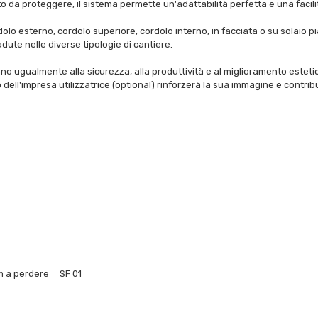
sito da proteggere, il sistema permette un'adattabilità perfetta e una faci
olo esterno, cordolo superiore, cordolo interno, in facciata o su solaio p
dute nelle diverse tipologie di cantiere.
no ugualmente alla sicurezza, alla produttività e al miglioramento estetic
o dell'impresa utilizzatrice (optional) rinforzerà la sua immagine e contribu
 mm a perdere SF 01