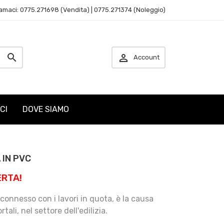
amaci: 0775.271698 (Vendita) | 0775.271374 (Noleggio)


Account
CI
DOVE SIAMO
 IN PVC
ERTA!
o, connesso con i lavori in quota, è la causa
tali, nel settore dell'edilizia.