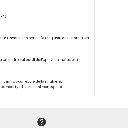
374)
e i lavori.Esso soddisfa i requisiti della norma UNI
ca un metro sui bordi dell'opera da mettere in
incastro scorrevole della ringhiera.
ntermedi (vedi istruzioni montaggio).
help