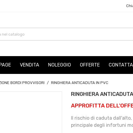
Chi
PAGE
VENDITA
NOLEGGIO
OFFERTE
CONTATTA
ZIONE BORDI PROVVISORI
RINGHIERA ANTICADUTA IN PVC
RINGHIERA ANTICADUTA
APPROFITTA DELL'OFF
Il rischio di caduta dall'alt
principale degli infortuni mor