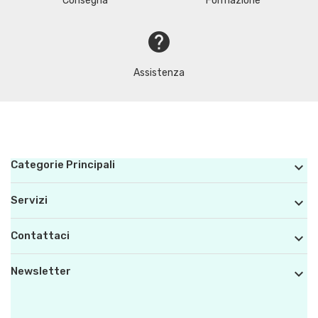
Consegna
Formazione
help
Assistenza
Categorie Principali

Servizi

Contattaci

Newsletter
