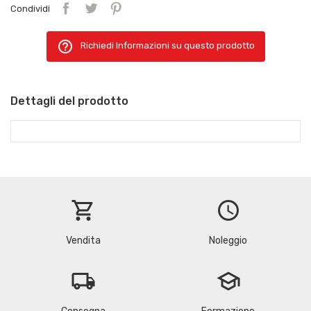
Condividi
help_outline
Richiedi Informazioni su questo prodotto
Dettagli del prodotto
shopping_cart
schedule
Vendita
Noleggio
local_shipping
school