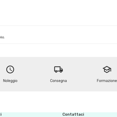
lio.
schedule
local_shipping
school
Noleggio
Consegna
Formazione
i
Contattaci