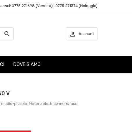
amaci: 0775.271698 (Vendita) | 0775.271374 (Noleggio)


Account
CI
DOVE SIAMO
60 V
ici medio-piccole. Motore elettrico monofase.