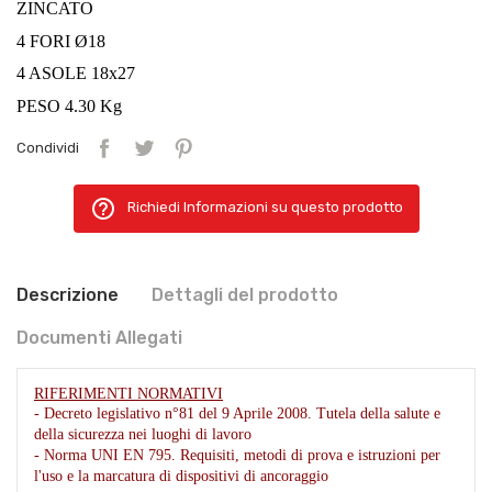
ZINCATO
4
FORI
Ø18
4
ASOLE
18x27
PESO
4.30 Kg
Condividi
help_outline
Richiedi Informazioni su questo prodotto
Descrizione
Dettagli del prodotto
Documenti Allegati
RIFERIMENTI NORMATIVI
- Decreto legislativo n°81 del 9 Aprile 2008. Tutela della salute e
della sicurezza nei luoghi di lavoro
- Norma UNI EN 795. Requisiti, metodi di prova e istruzioni per
l'uso e la marcatura di dispositivi di ancoraggio