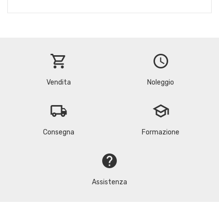
shopping_cart
schedule
Vendita
Noleggio
local_shipping
school
Consegna
Formazione
help
Assistenza