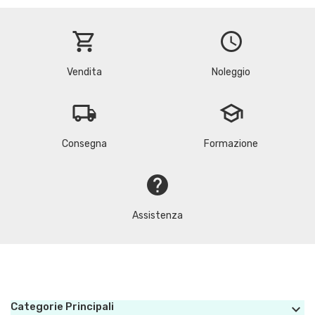
shopping_cart
schedule
Vendita
Noleggio
local_shipping
school
Consegna
Formazione
help
Assistenza
Categorie Principali
